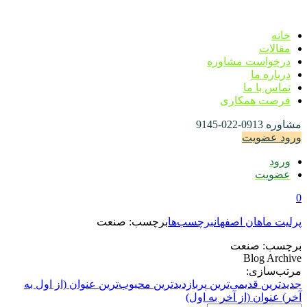
خانه
مقالات
درخواست مشاوره
درباره ما
تماس با ما
فرصت همکاری
مشاوره
0913-022-9145
ورود
عضویت
ورود
عضویت
0
پرلیت ماهان اصفهان
برچسب‌ها
برچسب:
صنعت
برچسب:
صنعت
Blog Archive
مرتب‌سازی:
جدید‌ترین
قدیمی‌ترین
پربازدیدترین
محبوب‌ترین
عنوان (از اول به
آخر)
عنوان (از آخر به اول)