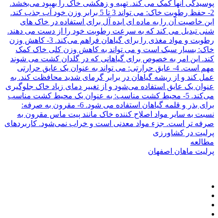
پوسیدگی آنها کمک می کند. تهیه و زهکشی خاک را بهبود می‌بخشد.
2- حفظ رطوبت خاک: می تواند 3 تا 5 برابر وزن خود آب جذب کند.
این خاصیت آن را به ماده ای ایده آل برای استفاده در خاک های
شنی تبدیل می کند که به سرعت رطوبت خود را از دست می دهند.
رطوبت و مواد مغذی را برای گیاهان فراهم می‌کند. 3- کاهش وزن
خاک: بسیار سبک است و می تواند به کاهش وزن کلی خاک کمک
کند. این امر به خصوص برای گیاهانی که در گلدان کشت می شوند
مهم است. 4- عایق حرارتی: می تواند به عنوان یک عایق حرارتی
عمل کند و از ریشه گیاهان در برابر گرمای شدید محافظت کند. به
عنوان یک عایق استفاده می‌شود و از تغییر دمای زیاد خاک جلوگیری
می‌کند. 5- محیط کشت مناسب: به عنوان یک محیط کشت مناسب
برای بذر و قلمه گیاهان استفاده می شود. 6- مقرون به صرفه:
نسبت به سایر مواد اصلاح کننده خاک مانند پیت ماس مقرون به
صرفه تر است. جزء مواد معدنی است و خراب نمی‌شود. کاربردهای
پرلیت در کشاورزی
مطالعه
پرلیت ماهان اصفهان
دسترسی سریع
Quick access
خانه
پروژه‌ها
مقالات
تماس با ما