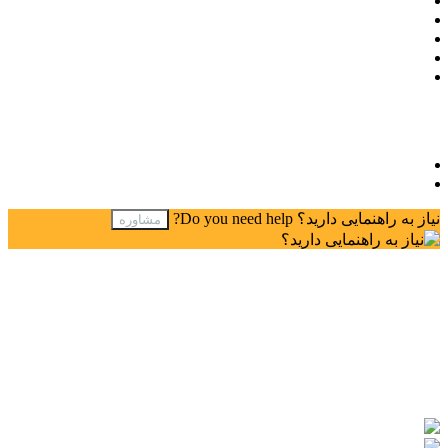
خانه
پروژه‌ها
مقالات
تماس با ما
درباره ما
خدمات
Services
فروشگاه
فرصت همکاری
نیاز به راهنمایی دارید؟
Do you need help?
مشاوره
دیگر راه‌های ارتباطی
Other contact Methods
آدرس
اصفهان، شهرک صنعتی علویجه، بلوار صنعت، خیابان صنعت
هشتم، انتهای خیابان سمت راست پلاک ۱ شرکت پرلیت ماهان
،،،،محمدخانی،،،،
تلفن
0913-022-9145
ایمیل
info@perlitemahan.ir
مجوز‌ها
Licenses