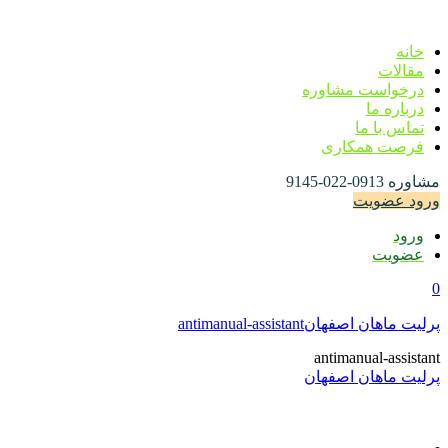
خانه
مقالات
درخواست مشاوره
درباره ما
تماس با ما
فرصت همکاری
مشاوره
0913-022-9145
ورود
عضویت
ورود
عضویت
0
پرلیت ماهان اصفهان
antimanual-assistant
antimanual-assistant
پرلیت ماهان اصفهان
دسترسی سریع
Quick access